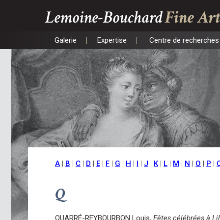
Lemoine-Bouchard
Fine Art
Galerie
Expertise
Centre de recherches 
Galerie
Expertise
Centre de recherches 
A
|
B
|
C
|
D
|
E
|
F
|
G
|
H
|
I
|
J
|
K
|
L
|
M
|
N
|
O
|
P
|
Q
QUARRÉ-REYBOURBON Louis,
Fêtes célébrées à Li