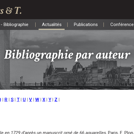
s & T.
- Bibliographie
Actualités
Publications
Conférence
- Bibliographie
Actualités
Publications
Conférence
Bibliographie par auteur
Q
|
R
|
S
|
T
|
U
|
V
|
W
|
X
|
Y
|
Z
|
lle en 1729 d’après un manuscrit orné de 66 aquarelles,
Paris, E. Plon