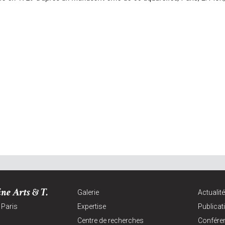
ne Arts & T.
Galerie
Actualit
 Paris
Expertise
Publicat
Centre de recherches
Confére