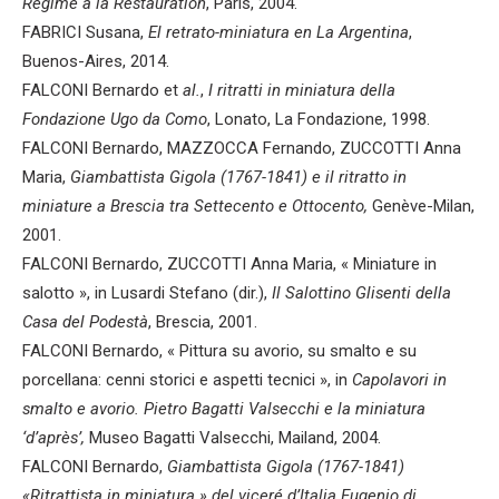
Régime à la Restauration
, Paris, 2004.
FABRICI Susana,
El retrato-miniatura en La Argentina
,
Buenos-Aires, 2014.
FALCONI Bernardo et
al.
,
I ritratti in miniatura della
Fondazione Ugo da Como
, Lonato, La Fondazione, 1998.
FALCONI Bernardo, MAZZOCCA Fernando, ZUCCOTTI Anna
Maria,
Giambattista Gigola (1767-1841) e il ritratto in
miniature a Brescia tra Settecento e Ottocento,
Genève-Milan,
2001.
FALCONI Bernardo, ZUCCOTTI Anna Maria, « Miniature in
salotto », in Lusardi Stefano (dir.),
Il Salottino Glisenti della
Casa del Podestà
, Brescia, 2001.
FALCONI Bernardo, « Pittura su avorio, su smalto e su
porcellana: cenni storici e aspetti tecnici », in
Capolavori in
smalto e avorio. Pietro Bagatti Valsecchi e la miniatura
‘d’après’,
Museo Bagatti Valsecchi, Mailand, 2004.
FALCONI Bernardo,
Giambattista Gigola (1767-1841)
«Ritrattista in miniatura » del viceré d’Italia Eugenio di