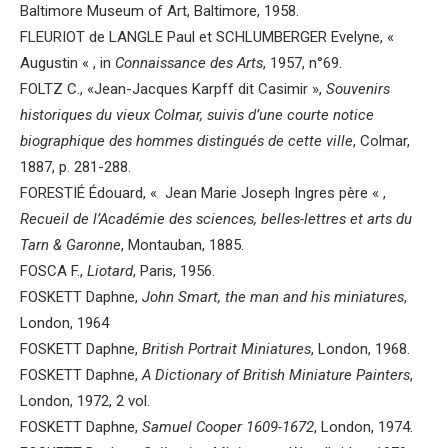
Baltimore Museum of Art, Baltimore, 1958.
FLEURIOT de LANGLE Paul et SCHLUMBERGER Evelyne, «
Augustin « , in
Connaissance des Arts
, 1957, n°69.
FOLTZ C., «Jean-Jacques Karpff dit Casimir »,
Souvenirs
historiques du vieux Colmar, suivis d’une courte notice
biographique des hommes distingués de cette ville
, Colmar,
1887, p. 281-288.
FORESTIÉ Édouard, « Jean Marie Joseph Ingres père « ,
Recueil de l’Académie des sciences, belles-lettres et arts du
Tarn & Garonne
, Montauban, 1885.
FOSCA F.,
Liotard
, Paris, 1956.
FOSKETT Daphne,
John Smart, the man and his miniatures
,
London, 1964
FOSKETT Daphne,
British Portrait Miniatures
, London, 1968.
FOSKETT Daphne,
A Dictionary of British Miniature Painters
,
London, 1972, 2 vol.
FOSKETT Daphne,
Samuel Cooper 1609-1672
, London, 1974.