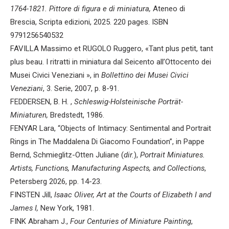
1764-1821.
Pittore di figura e di miniatura,
Ateneo di
Brescia, Scripta edizioni, 2025. 220 pages. ISBN
9791256540532
FAVILLA Massimo et RUGOLO Ruggero, «Tant plus petit, tant
plus beau. I ritratti in miniatura dal Seicento all’Ottocento dei
Musei Civici Veneziani », in
Bollettino dei Musei Civici
Veneziani
, 3. Serie, 2007, p. 8-91.
FEDDERSEN, B. H. ,
Schleswig-Holsteinische Porträt-
Miniaturen,
Bredstedt, 1986.
FENYAR Lara, “Objects of Intimacy: Sentimental and Portrait
Rings in The Maddalena Di Giacomo Foundation”, in Pappe
Bernd, Schmieglitz-Otten Juliane (
dir.
),
Portrait Miniatures.
Artists, Functions, Manufacturing Aspects, and Collections
,
Petersberg 2026, pp. 14-23.
FINSTEN Jill,
Isaac Oliver,
Art at the Courts of Elizabeth I and
James I,
New York, 1981.
FINK Abraham J.,
Four Centuries of Miniature Painting
,