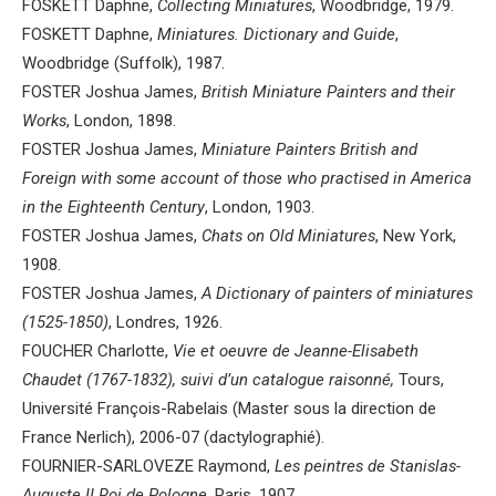
FOSKETT Daphne,
Collecting Miniatures
, Woodbridge, 1979.
FOSKETT Daphne,
Miniatures. Dictionary and Guide
,
Woodbridge (Suffolk), 1987.
FOSTER Joshua James,
British Miniature Painters and their
Works
, London, 1898.
FOSTER Joshua James,
Miniature Painters British and
Foreign with some account of those who practised in America
in the Eighteenth Century
, London, 1903.
FOSTER Joshua James,
Chats on Old Miniatures
, New York,
1908.
FOSTER Joshua James,
A Dictionary of painters of miniatures
(1525-1850)
, Londres, 1926.
FOUCHER Charlotte,
Vie et oeuvre de Jeanne-Elisabeth
Chaudet (1767-1832), suivi d’un catalogue raisonné,
Tours,
Université François-Rabelais (Master sous la direction de
France Nerlich), 2006-07 (dactylographié).
FOURNIER-SARLOVEZE Raymond,
Les peintres de Stanislas-
Auguste II Roi de Pologne,
Paris, 1907.