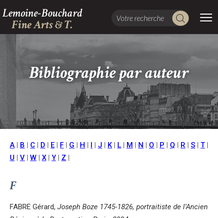
Lemoine-Bouchard
Fine Arts & T.
Bibliographie par auteur
A
|
B
|
C
|
D
|
E
|
F
|
G
|
H
|
I
|
J
|
K
|
L
|
M
|
N
|
O
|
P
|
Q
|
R
|
S
|
T
|
U
|
V
|
W
|
X
|
Y
|
Z
|
F
FABRE Gérard,
Joseph Boze 1745-1826, portraitiste de l’Ancien