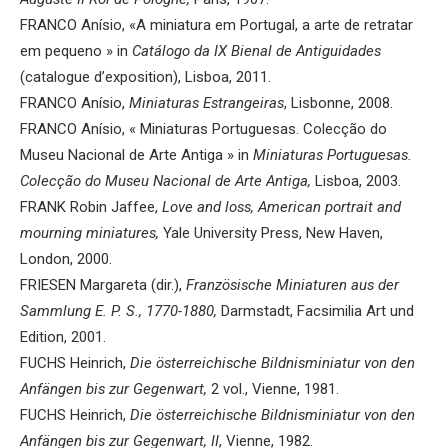
FRANCO Anísio, «A miniatura em Portugal, a arte de retratar
em pequeno » in
Catálogo da IX Bienal de Antiguidades
(catalogue d’exposition), Lisboa, 2011.
FRANCO Anísio,
Miniaturas Estrangeiras
, Lisbonne, 2008.
FRANCO Anísio, « Miniaturas Portuguesas. Colecção do
Museu Nacional de Arte Antiga » in
Miniaturas Portuguesas.
Colecção do Museu Nacional de Arte Antiga,
Lisboa, 2003.
FRANK Robin Jaffee,
Love and loss, American portrait and
mourning miniatures,
Yale University Press, New Haven,
London, 2000.
FRIESEN Margareta (dir.),
Französische Miniaturen aus der
Sammlung E. P. S., 1770-1880,
Darmstadt, Facsimilia Art und
Edition, 2001.
FUCHS Heinrich,
Die österreichische Bildnisminiatur von den
Anfängen bis zur Gegenwart,
2 vol., Vienne, 1981.
FUCHS Heinrich,
Die österreichische Bildnisminiatur von den
Anfängen bis zur Gegenwart, II
, Vienne, 1982.