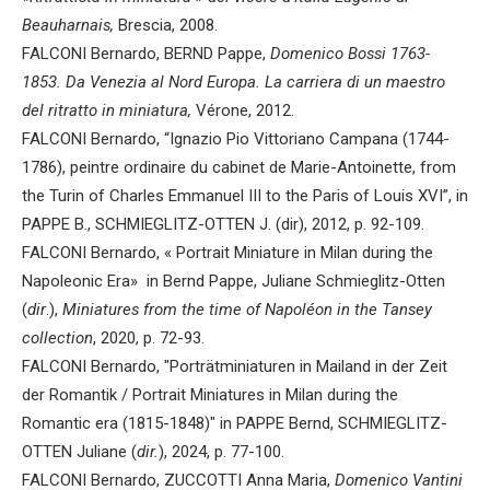
Beauharnais,
Brescia, 2008.
FALCONI Bernardo, BERND Pappe,
Domenico Bossi 1763-
1853. Da Venezia al Nord Europa. La carriera di un maestro
del ritratto in miniatura,
Vérone, 2012.
FALCONI Bernardo, “Ignazio Pio Vittoriano Campana (1744-
1786), peintre ordinaire du cabinet de Marie-Antoinette, from
the Turin of Charles Emmanuel III to the Paris of Louis XVI”, in
PAPPE B., SCHMIEGLITZ-OTTEN J. (dir), 2012, p. 92-109.
FALCONI Bernardo, « Portrait Miniature in Milan during the
Napoleonic Era» in Bernd Pappe, Juliane Schmieglitz-Otten
(
dir
.),
Miniatures from the time of Napoléon in the Tansey
collection
, 2020, p. 72-93.
FALCONI Bernardo, "Porträtminiaturen in Mailand in der Zeit
der Romantik / Portrait Miniatures in Milan during the
Romantic era (1815-1848)" in PAPPE Bernd, SCHMIEGLITZ-
OTTEN Juliane (
dir.
), 2024, p. 77-100.
FALCONI Bernardo, ZUCCOTTI Anna Maria,
Domenico Vantini