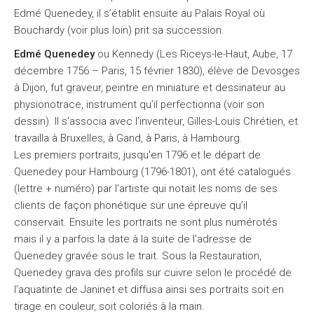
Edmé Quenedey, il s’établit ensuite au Palais Royal où
Bouchardy (voir plus loin) prit sa succession.
Edmé Quenedey
ou Kennedy (Les Riceys-le-Haut, Aube, 17
décembre 1756 – Paris, 15 février 1830), élève de Devosges
à Dijon, fut graveur, peintre en miniature et dessinateur au
physionotrace, instrument qu’il perfectionna (voir son
dessin). Il s’associa avec l’inventeur, Gilles-Louis Chrétien, et
travailla à Bruxelles, à Gand, à Paris, à Hambourg.
Les premiers portraits, jusqu'en 1796 et le départ de
Quenedey pour Hambourg (1796-1801), ont été catalogués
(lettre + numéro) par l'artiste qui notait les noms de ses
clients de façon phonétique sur une épreuve qu’il
conservait. Ensuite les portraits ne sont plus numérotés
mais il y a parfois la date à la suite de l'adresse de
Quenedey gravée sous le trait. Sous la Restauration,
Quenedey grava des profils sur cuivre selon le procédé de
l’aquatinte de Janinet et diffusa ainsi ses portraits soit en
tirage en couleur, soit coloriés à la main.