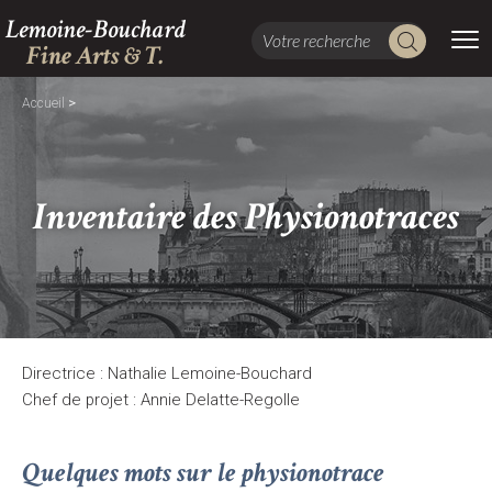
Lemoine-Bouchard
Fine Arts & T.
>
Accueil
Inventaire des Physionotraces
Directrice : Nathalie Lemoine-Bouchard
Chef de projet : Annie Delatte-Regolle
Quelques mots sur le physionotrace