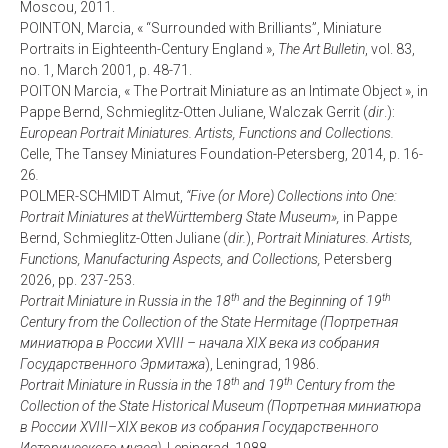
Moscou, 2011.
POINTON, Marcia, « “Surrounded with Brilliants”, Miniature
Portraits in Eighteenth-Century England »,
The Art Bulletin
, vol. 83,
no. 1, March 2001, p. 48-71.
POITON Marcia, « The Portrait Miniature as an Intimate Object », in
Pappe Bernd, Schmieglitz-Otten Juliane, Walczak Gerrit (
dir
.):
European Portrait Miniatures. Artists, Functions and Collections.
Celle, The Tansey Miniatures Foundation-Petersberg, 2014, p. 16-
26
.
POLMER-SCHMIDT Almut,
“Five (or More) Collections into One:
Portrait Miniatures at theWürttemberg State Museum»,
in Pappe
Bernd, Schmieglitz-Otten Juliane (
dir.
),
Portrait Miniatures. Artists,
Functions, Manufacturing Aspects, and Collections,
Petersberg
2026, pp. 237-253.
th
th
Portrait Miniature in Russia in the 18
and the Beginning of 19
Century from the Collection of the State Hermitage (
Портретная
миниатюра
в
России
XVIII –
начала
XIX
века
из
собрания
Государственного
Эрмитажа
), Leningrad, 1986.
th
th
Portrait Miniature in Russia in the 18
and 19
Century from the
Collection of the State Historical Museum (Портретная миниатюра
в России XVIII–XIX веков из собрания Государственного