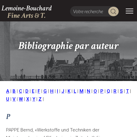
Lemoine-Bouchard
Fine Arts & T.
Bibliographie par auteur
A
|
B
|
C
|
D
|
E
|
F
|
G
|
H
|
I
|
J
|
K
|
L
|
M
|
N
|
O
|
P
|
Q
|
R
|
S
|
T
|
U
|
V
|
W
|
X
|
Y
|
Z
|
P
PAPPE Bernd, «Werkstoffe und Techniken der