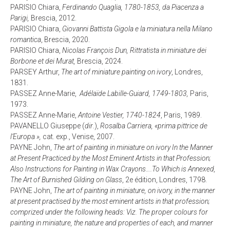
PARISIO Chiara,
Ferdinando Quaglia, 1780-1853, da Piacenza a
Parigi,
Brescia, 2012.
PARISIO Chiara,
Giovanni Battista Gigola e la miniatura nella Milano
romantica
, Brescia, 2020.
PARISIO Chiara,
Nicolas François Dun, Rittratista in miniature dei
Borbone et dei Murat,
Brescia, 2024.
PARSEY Arthur,
The art of miniature painting on ivory
, Londres,
1831.
PASSEZ Anne-Marie,
Adélaïde Labille-Guiard, 1749-1803,
Paris,
1973.
PASSEZ Anne-Marie,
Antoine Vestier, 1740-1824
, Paris, 1989.
PAVANELLO Giuseppe (
dir
.),
Rosalba Carriera, «prima pittrice de
l’Europa »,
cat. exp., Venise, 2007.
PAYNE John,
The art of painting in miniature on ivory In the Manner
at Present Practiced by the Most Eminent Artists in that Profession;
Also Instructions for Painting in Wax Crayons….To Which is Annexed,
The Art of Burnished Gilding on Glass
, 2e édition, Londres, 1798.
PAYNE John,
The art of painting in miniature, on ivory, in the manner
at present practised by the most eminent artists in that profession;
comprized under the following heads: Viz. The proper colours for
painting in miniature, the nature and properties of each, and manner