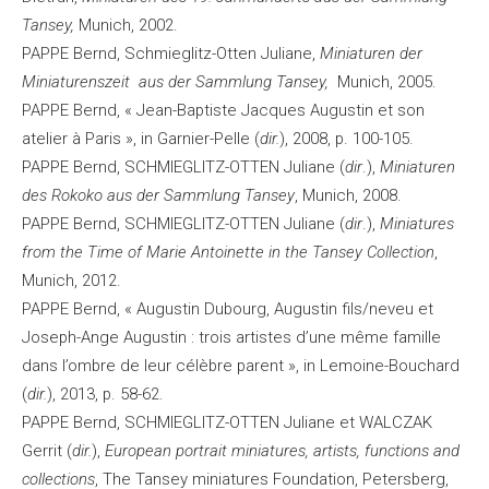
Tansey,
Munich, 2002.
PAPPE Bernd, Schmieglitz-Otten Juliane,
Miniaturen der
Miniaturenszeit aus der Sammlung Tansey,
Munich, 2005.
PAPPE Bernd, « Jean-Baptiste Jacques Augustin et son
atelier à Paris », in Garnier-Pelle (
dir.
), 2008, p. 100-105.
PAPPE Bernd, SCHMIEGLITZ-OTTEN Juliane (
dir
.),
Miniaturen
des Rokoko aus der Sammlung Tansey
, Munich, 2008.
PAPPE Bernd, SCHMIEGLITZ-OTTEN Juliane (
dir
.),
Miniatures
from the Time of Marie Antoinette in the Tansey Collection
,
Munich, 2012.
PAPPE Bernd, « Augustin Dubourg, Augustin fils/neveu et
Joseph-Ange Augustin : trois artistes d’une même famille
dans l’ombre de leur célèbre parent », in Lemoine-Bouchard
(
dir.
), 2013, p. 58-62.
PAPPE Bernd, SCHMIEGLITZ-OTTEN Juliane et WALCZAK
Gerrit (
dir.
),
European portrait miniatures, artists, functions and
collections
, The Tansey miniatures Foundation, Petersberg,