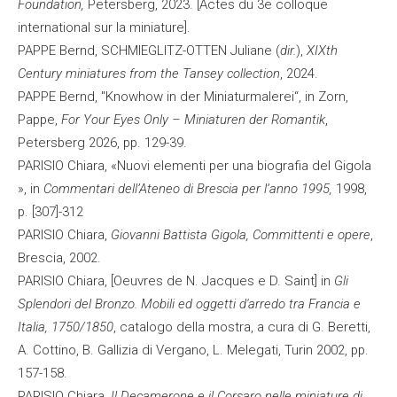
Foundation,
Petersberg, 2023. [Actes du 3e colloque
international sur la miniature].
PAPPE Bernd, SCHMIEGLITZ-OTTEN Juliane (
dir.
),
XIXth
Century miniatures from the Tansey collection
, 2024.
PAPPE Bernd, "Knowhow in der Miniaturmalerei“, in Zorn,
Pappe,
For Your Eyes Only – Miniaturen der Romantik
,
Petersberg 2026, pp. 129-39.
PARISIO Chiara, «Nuovi elementi per una biografia del Gigola
», in
Commentari dell’Ateneo di Brescia per l’anno 1995,
1998,
p. [307]-312
PARISIO Chiara,
Giovanni Battista Gigola, Committenti e opere
,
Brescia, 2002.
PARISIO Chiara, [Oeuvres de N. Jacques e D. Saint] in
Gli
Splendori del Bronzo. Mobili ed oggetti d'arredo tra Francia e
Italia, 1750/1850
, catalogo della mostra, a cura di G. Beretti,
A. Cottino, B. Gallizia di Vergano, L. Melegati, Turin 2002, pp.
157-158.
PARISIO Chiara,
Il Decamerone e il Corsaro nelle miniature di