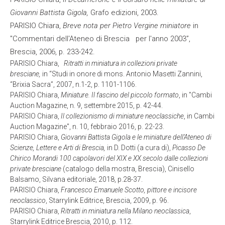
Giovanni Battista Gigola,
Grafo edizioni, 2003.
PARISIO
Chiara,
Breve nota per Pietro Vergine miniatore
in
"Commentari dell'Ateneo di Brescia per l'anno 2003”,
Brescia, 2006, p. 233-242.
PARISIO
Chiara,
Ritratti in miniatura in collezioni private
bresciane,
in “Studi in onore di mons. Antonio Masetti Zannini,
“Brixia Sacra”, 2007, n.1-2, p. 1101-1106.
PARISIO
Chiara,
Miniature. Il fascino del piccolo formato
, in "Cambi
Auction Magazine, n. 9, settembre 2015, p. 42-44.
PARISIO
Chiara,
Il collezionismo di miniature neoclassiche
, in Cambi
Auction Magazine", n. 10, febbraio 2016, p. 22-23.
PARISIO
Chiara,
Giovanni Battista Gigola e le miniature dell’Ateneo di
Scienze, Lettere e Arti di Brescia,
in D. Dotti (a cura di),
Picasso De
Chirico Morandi 100 capolavori del XIX e XX secolo dalle collezioni
private bresciane
(catalogo della mostra, Brescia), Cinisello
Balsamo, Silvana editoriale, 2018, p.28-37.
PARISIO
Chiara,
Francesco Emanuele Scotto, pittore e incisore
neoclassico
, Starrylink Editrice, Brescia, 2009, p. 96.
PARISIO
Chiara,
Ritratti in miniatura nella Milano neoclassica
,
Starrylink Editrice Brescia, 2010, p. 112.