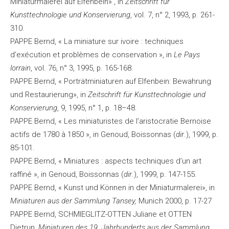
Miniaturmalerei auf Elfenbein» , in
Zeitschrift für
Kunsttechnologie und Konservierung
, vol. 7, n° 2, 1993, p. 261-
310.
PAPPE Bernd, « La miniature sur ivoire : techniques
d’exécution et problèmes de conservation », in
Le Pays
lorrain
, vol. 76, n° 3, 1995, p. 165-168.
PAPPE Bernd, « Porträtminiaturen auf Elfenbein: Bewahrung
und Restaurierung», in
Zeitschrift für Kunsttechnologie und
Konservierung
, 9, 1995, n° 1, p. 18–48.
PAPPE Bernd, « Les miniaturistes de l’aristocratie Bernoise
actifs de 1780 à 1850 », in Genoud, Boissonnas (
dir
.), 1999, p.
85-101.
PAPPE Bernd, « Miniatures : aspects techniques d’un art
raffiné », in Genoud, Boissonnas (
dir
.), 1999, p. 147-155.
PAPPE Bernd, « Kunst und Können in der Miniaturmalerei», in
Miniaturen aus der Sammlung Tansey,
Munich 2000, p. 17-27
PAPPE Bernd, SCHMIEGLITZ-OTTEN Juliane et OTTEN
Dietrun,
Miniaturen des 19. Jahrhunderts aus der Sammlung