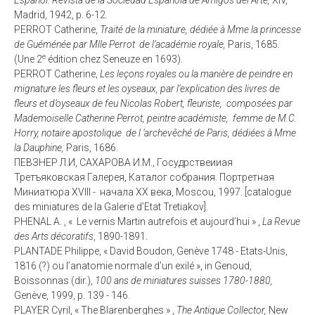
Español. Revista de la Sociedad Española de Amigos del Arte,
XIV,
Madrid, 1942, p. 6-12.
PERROT Catherine,
Traité de la miniature, dédiée à Mme la princesse
de Guéménée par Mlle Perrot de l’académie royale,
Paris, 1685.
e
(Une 2
édition chez Seneuze en 1693).
PERROT Catherine,
Les leçons royales ou la manière de peindre en
mignature les fleurs et les oyseaux,
par l’explication des livres de
fleurs et d’oyseaux de feu Nicolas Robert, fleuriste, composées par
Mademoiselle Catherine Perrot, peintre académiste, femme de M.C.
Horry, notaire apostolique de l ’archevêché de Paris, dédiées à Mme
la Dauphine,
Paris, 1686.
ПЕВЗНЕР Л.И, САХАРОВА И.М., Госудрствеииая
Третъяковская Галерея, Каталог собрания. Портретная
Миниатюра XVIII - начала XX века, Moscou, 1997. [catalogue
des miniatures de la Galerie d’Etat Tretiakov].
PHENAL A. , « Le vernis Martin autrefois et aujourd’hui » ,
La Revue
des Arts décoratifs
, 1890-1891.
PLANTADE Philippe, « David Boudon, Genève 1748 - Etats-Unis,
1816 (?) ou l’anatomie normale d’un exilé », in Genoud,
Boissonnas (dir.),
100 ans de miniatures suisses 1780-1880,
Genève, 1999, p. 139 - 146.
PLAYER Cyril, « The Blarenberghes » ,
The Antique Collector,
New