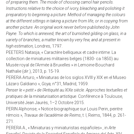
of preparing them. The mode of choosing camol hair pencils.
Instructions relative to the choice of ivory, bleaching and polishing it
preparatory to beginning a picture. Method of managing the colours
at the different sittings in taking a picture from life, or in copying from
another picture. An original work never before published by John
Payne. To which is annexed, the art of burnished gilding on glass, in a
variety of branches, a matter known by very few, and at present in
high estimation,
Londres, 1797.
PEETERS Natasja, « Caractère belliqueux et cadre intime. La
collection de miniatures militaires belges (1830- ca 1850) au
Musée royal de l’Armée à Bruxelles » in Lemoine-Bouchard
Nathalie (
dir
.), 2013, p. 15-19.
PERERA Arturo, « Miniaturas de los siglos XVIII y XIX en el Museo
Lázaro Galdiano »,
Goya,
n°31, Madrid, 1959.
Penser le « petit » de l’Antiquité au XIXe siècle. Approches textuelles et
pratiques de la miniaturisation artistique
. Conférence à Toulouse,
Université Jean Jaurès, 1–2 Octobre 2015.
PERIN Alphonse, « Notice biographique sur Louis Perin, peintre
rémois »,
Travaux de l’académie de Reims
, t. I, Reims, 1844, p. 261-
271.
PERERA A., « Miniaturas y miniaturistas españoles» , in
Arte