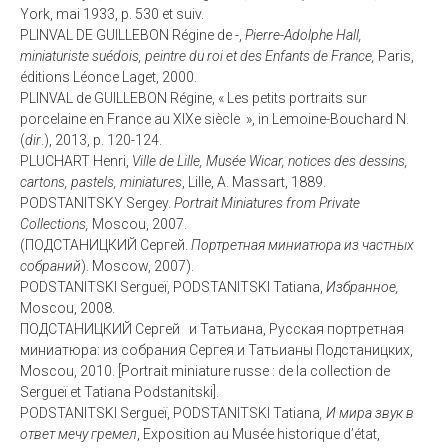
York, mai 1933, p. 530 et suiv.
PLINVAL DE GUILLEBON Régine de -,
Pierre-Adolphe Hall,
miniaturiste suédois, peintre du roi et des Enfants de France,
Paris,
éditions Léonce Laget, 2000.
PLINVAL de GUILLEBON Régine, « Les petits portraits sur
porcelaine en France au XIXe siècle », in Lemoine-Bouchard N.
(
dir
.), 2013, p. 120-124.
PLUCHART Henri,
Ville de Lille, Musée Wicar, notices des dessins,
cartons, pastels, miniatures
, Lille, A. Massart, 1889.
PODSTANITSKY Sergey.
Portrait Miniatures from Private
Collections,
Moscou, 2007.
(ПОДСТАНИЦКИЙ Сергей.
Портретная
миниатюра
из
частных
собраний
). Moscow, 2007).
PODSTANITSKI Sergueï, PODSTANITSKI Tatiana,
Избранное,
Moscou, 2008.
ПОДСТАНИЦКИЙ Сергей и Татьианa, Русская портретная
миниатюра: из собрания Сергея и Татьианы Подстаницких,
Moscou, 2010. [Portrait miniature russe : de la collection de
Sergueï et Tatiana Podstanitski].
PODSTANITSKI Sergueï, PODSTANITSKI Tatiana
,
И
мира
звук
в
ответ
мечу
гремел
, Exposition au Musée historique d’état,