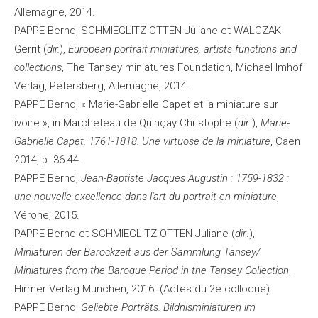
Allemagne, 2014.
PAPPE Bernd, SCHMIEGLITZ-OTTEN Juliane et WALCZAK
Gerrit (
dir.
),
European portrait miniatures, artists functions and
collections
, The Tansey miniatures Foundation, Michael Imhof
Verlag, Petersberg, Allemagne, 2014.
PAPPE Bernd, « Marie-Gabrielle Capet et la miniature sur
ivoire », in Marcheteau de Quinçay Christophe (
dir
.),
Marie-
Gabrielle Capet, 1761-1818. Une virtuose de la miniature
, Caen
2014, p. 36-44.
PAPPE Bernd,
Jean-Baptiste Jacques Augustin : 1759-1832 :
une nouvelle excellence dans l'art du portrait en miniature
,
Vérone, 2015.
PAPPE Bernd et SCHMIEGLITZ-OTTEN Juliane (
dir
.),
Miniaturen der Barockzeit aus der Sammlung Tansey/
Miniatures from the Baroque Period in the Tansey Collection
,
Hirmer Verlag Munchen, 2016. (Actes du 2e colloque).
PAPPE Bernd,
Geliebte Porträts. Bildnisminiaturen im