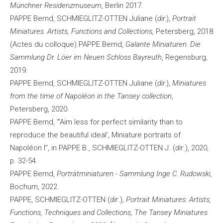
Münchner Residenzmuseum
, Berlin 2017.
PAPPE Bernd, SCHMIEGLITZ-OTTEN Juliane (
dir.
),
Portrait
Miniatures. Artists, Functions and Collections,
Petersberg, 2018
(Actes du colloque).PAPPE Bernd,
Galante Miniaturen. Die
Sammlung Dr. Löer im Neuen Schloss Bayreuth
, Regensburg,
2019.
PAPPE Bernd, SCHMIEGLITZ-OTTEN Juliane (
dir.
),
Miniatures
from the time of Napoléon in the Tansey collection
,
Petersberg, 2020.
PAPPE Bernd, “’Aim less for perfect similarity than to
reproduce the beautiful ideal’, Miniature portraits of
Napoléon I”, in PAPPE B., SCHMIEGLITZ-OTTEN J. (
dir
.), 2020,
p. 32-54.
PAPPE Bernd,
Porträtminiaturen - Sammlung Inge C. Rudowski,
Bochum, 2022.
PAPPE, SCHMIEGLITZ-OTTEN (
dir
.),
Portrait Miniatures: Artists,
Functions, Techniques and Collections, The Tansey Miniatures