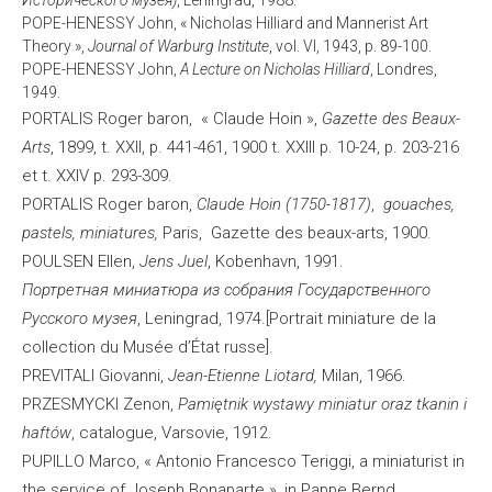
Исторического музея)
, Leningrad, 1988.
POPE-HENESSY John, « Nicholas Hilliard and Mannerist Art
Theory »,
Journal of Warburg Institute
, vol. VI, 1943, p. 89-100.
POPE-HENESSY John,
A Lecture on Nicholas Hilliard
, Londres,
1949.
PORTALIS Roger baron, « Claude Hoin »,
Gazette des Beaux-
Arts
, 1899, t. XXII, p. 441-461, 1900 t. XXIII p. 10-24, p. 203-216
et t. XXIV p. 293-309.
PORTALIS Roger baron,
Claude Hoin
(1750-1817)
,
gouaches,
pastels, miniatures,
Paris,
Gazette des beaux-arts, 1900.
POULSEN Ellen,
Jens Juel
, Kobenhavn, 1991.
Портретная миниатюра из собрания Государственного
Русского музея
, Leningrad, 1974.[Portrait miniature de la
collection du Musée d’État russe].
PREVITALI Giovanni,
Jean-Etienne Liotard,
Milan, 1966.
PRZESMYCKI Zenon,
Pamiętnik wystawy miniatur oraz tkanin i
haftów
, catalogue, Varsovie, 1912.
PUPILLO Marco, « Antonio Francesco Teriggi, a miniaturist in
the service of Joseph Bonaparte », in Pappe Bernd,