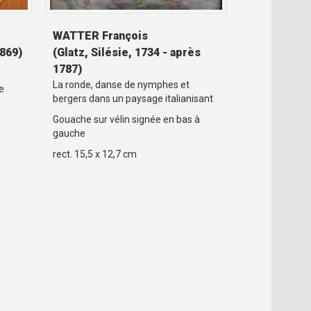
WATTER François
869)
(Glatz, Silésie, 1734 - après
1787)
La ronde, danse de nymphes et
e
bergers dans un paysage italianisant
Gouache sur vélin signée en bas à
gauche
rect. 15,5 x 12,7 cm