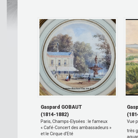
Gaspard GOBAUT
Gas
(1814-1882)
(181
Paris, Champs-Elysées : le fameux
Vue 
« Café-Concert des ambassadeurs »
très 
et le Cirque d’Eté
aquar