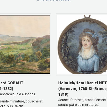
pard GOBAUT
Heinrich/Henri Daniel NE
4-1882)
(Varsovie, 1760-St-Brieuc
panoramique d'Aubenas
1819)
Jeunes femmes, probablement
grande miniature, gouache et
sœurs, paire de miniatures,
elle, 53 x 94 cm !