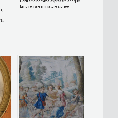
Portrait d’homme expressif, époque
Empire, rare miniature signée
x,
al,