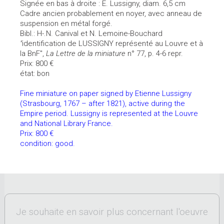
Signée en bas à droite : E. Lussigny, diam. 6,5 cm
Cadre ancien probablement en noyer, avec anneau de
suspension en métal forgé.
Bibl.: H-.N. Canival et N. Lemoine-Bouchard
"
identification de LUSSIGNY représenté au Louvre et à
la BnF",
La Lettre de la miniature
n° 77, p. 4-6 repr.
Prix: 800 €
état: bon
Fine miniature on paper signed by Etienne Lussigny
(Strasbourg, 1767 – after 1821), active during the
Empire period. Lussigny is represented at the Louvre
and National Library France.
Prix: 800 €
condition: good.
Je souhaite en savoir plus concernant l'oeuvre