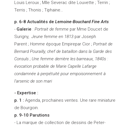
Louis Leroux ; Mlle Severac dite Louvette ; Terrin ;
Terris ; Thonis ; Tiphaine…
p. 6-8 Actualités de
Lemoine-Bouchard Fine Arts
:
-
Galerie
:
Portrait de femme
par Mme Doucet de
Surigny,
Jeune femme en 1813
par Joseph
Parent ;
Homme
époque Empirepar Cior ;
Portrait de
B
ernard Pourailly, chef de bataillon dans la Garde des
Consuls
;
Une femme derrière les barreaux, 1840s :
évocation probable de Marie Capelle Lafarge
condamnée à perpétuité pour empoisonnement à
l’arsenic de son mari
- Expertise :
p. 1 :
Agenda, prochaines ventes. Une rare miniature
de Bourgoin.
p. 9-10 Parutions
- La marque de collection de dessins de Peter-