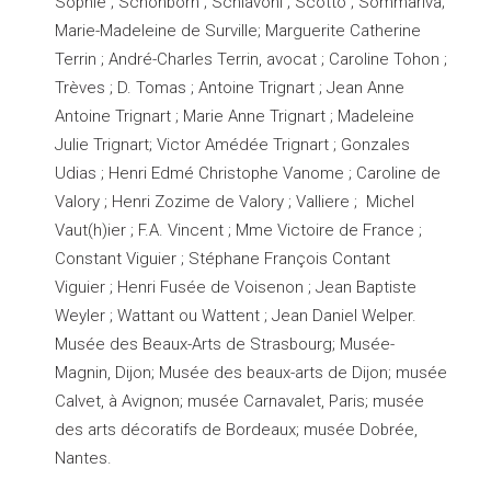
Sophie ; Schönborn ; Schiavoni ; Scotto ; Sommariva;
Marie-Madeleine de Surville; Marguerite Catherine
Terrin ; André-Charles Terrin, avocat ; Caroline Tohon ;
Trèves ; D. Tomas ; Antoine Trignart ; Jean Anne
Antoine Trignart ; Marie Anne Trignart ; Madeleine
Julie Trignart; Victor Amédée Trignart ; Gonzales
Udias ; Henri Edmé Christophe Vanome ; Caroline de
Valory ; Henri Zozime de Valory ; Valliere ; Michel
Vaut(h)ier ; F.A. Vincent ; Mme Victoire de France ;
Constant Viguier ; Stéphane François Contant
Viguier ; Henri Fusée de Voisenon ; Jean Baptiste
Weyler ; Wattant ou Wattent ; Jean Daniel Welper.
Musée des Beaux-Arts de Strasbourg; Musée-
Magnin, Dijon; Musée des beaux-arts de Dijon; musée
Calvet, à Avignon; musée Carnavalet, Paris; musée
des arts décoratifs de Bordeaux; musée Dobrée,
Nantes.