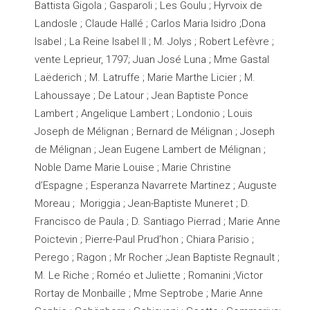
Battista Gigola ; Gasparoli ; Les Goulu ; Hyrvoix de
Landosle ; Claude Hallé ; Carlos Maria Isidro ;Dona
Isabel ; La Reine Isabel II ; M. Jolys ; Robert Lefèvre ;
vente Leprieur, 1797; Juan José Luna ; Mme Gastal
Laëderich ; M. Latruffe ; Marie Marthe Licier ; M.
Lahoussaye ; De Latour ; Jean Baptiste Ponce
Lambert ; Angelique Lambert ; Londonio ; Louis
Joseph de Mélignan ; Bernard de Mélignan ; Joseph
de Mélignan ; Jean Eugene Lambert de Mélignan ;
Noble Dame Marie Louise ; Marie Christine
d’Espagne ; Esperanza Navarrete Martinez ; Auguste
Moreau ; Moriggia ; Jean-Baptiste Muneret ; D.
Francisco de Paula ; D. Santiago Pierrad ; Marie Anne
Poictevin ; Pierre-Paul Prud’hon ; Chiara Parisio ;
Perego ; Ragon ; Mr Rocher ;Jean Baptiste Regnault ;
M. Le Riche ; Roméo et Juliette ; Romanini ;Victor
Rortay de Monbaille ; Mme Septrobe ; Marie Anne