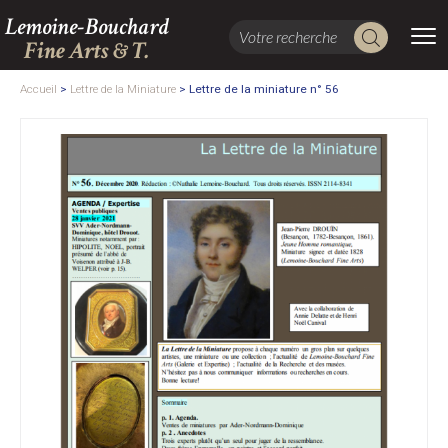
Lemoine-Bouchard
Fine Arts & T.
Accueil
>
Lettre de la Miniature
>
Lettre de la miniature n° 56