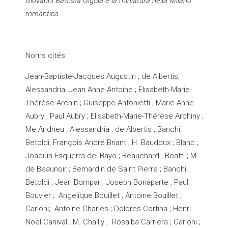
Giovanni Battista Gigola e la miniatura nella Milano
romantica
.
Noms cités
Jean-Baptiste-Jacques Augustin ; de Albertis;
Alessandria; Jean Anne Antoine ; Elisabeth-Marie-
Thérèse Archin ; Guiseppe Antonietti ; Marie Anne
Aubry ; Paul Aubry ; Elisabeth-Marie-Thérèse Archiny ;
Me Andrieu ; Alessandria ; de Albertis ; Banchi;
Betoldi; François André Briant ; H. Baudoux ; Blanc ;
Joaquin Esquerra del Bayo ; Beauchard ; Boatti ; M.
de Beaunoir ; Bernardin de Saint Pierre ; Banchi ;
Betoldi ; Jean Bompar , Joseph Bonaparte ; Paul
Bouvier ; Angelique Bouillet ; Antoine Bouillet ;
Carloni; Antoine Charles ; Dolores Cortina ; Henri
Noël Canival ; M. Chailly ; Rosalba Carriera ; Carloni ;