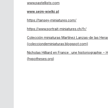
www.pastellists.com
www.sejm-wielki.pl
https://tansey-miniatures.com/
https://www.portrait-miniatures.ch/fr/
Colección miniaturas Martínez Lanzas-de las Hera
(colecciondeminiaturas.blogspot.com)
Nicholas Hilliard en France : une historiographie – 
(hypotheses.org)