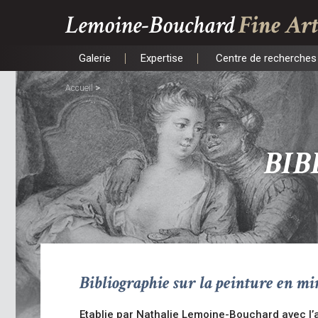
Lemoine-Bouchard
Fine Art
Galerie
Expertise
Centre de recherches 
Galerie
Expertise
Centre de recherches 
>
Accueil
BIB
Bibliographie sur la peinture en min
Etablie par Nathalie Lemoine-Bouchard avec l