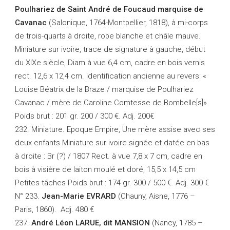
Poulhariez de Saint André de Foucaud marquise de
Cavanac
(Salonique, 1764-Montpellier, 1818), à mi-corps
de trois-quarts à droite, robe blanche et châle mauve.
Miniature sur ivoire, trace de signature à gauche, début
du XIXe siècle, Diam à vue 6,4 cm, cadre en bois vernis
rect. 12,6 x 12,4 cm. Identification ancienne au revers: «
Louise Béatrix de la Braze / marquise de Poulhariez
Cavanac / mère de Caroline Comtesse de Bombelle[s]».
Poids brut : 201 gr. 200 / 300 €. Adj. 200€
232. Miniature. Epoque Empire, Une mère assise avec ses
deux enfants Miniature sur ivoire signée et datée en bas
à droite : Br (?) / 1807 Rect. à vue 7,8 x 7 cm, cadre en
bois à visière de laiton moulé et doré, 15,5 x 14,5 cm
Petites tâches Poids brut : 174 gr. 300 / 500 €. Adj. 300 €
N° 233.
Jean-Marie EVRARD
(Chauny, Aisne, 1776 –
Paris, 1860). Adj. 480 €
237.
André Léon LARUE, dit MANSION
(Nancy, 1785 –