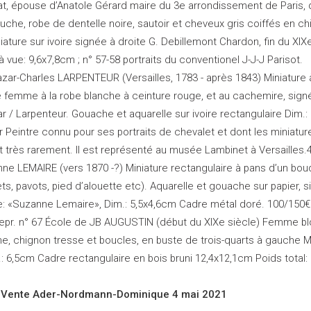
tat, épouse d’Anatole Gérard maire du 3e arrondissement de Paris, d
uche, robe de dentelle noire, sautoir et cheveux gris coiffés en ch
ature sur ivoire signée à droite G. Debillemont Chardon, fin du XIX
à vue: 9,6x7,8cm ; n° 57-58 portraits du conventionel J-J-J Parisot.
azar-Charles LARPENTEUR (Versailles, 1783 - après 1843) Miniature
e femme à la robe blanche à ceinture rouge, et au cachemire, sign
tar / Larpenteur. Gouache et aquarelle sur ivoire rectangulaire Dim.
 Peintre connu pour ses portraits de chevalet et dont les miniatur
 très rarement. Il est représenté au musée Lambinet à Versailles.
ne LEMAIRE (vers 1870 -?) Miniature rectangulaire à pans d’un bo
lets, pavots, pied d’alouette etc). Aquarelle et gouache sur papier, 
te: «Suzanne Lemaire», Dim.: 5,5x4,6cm Cadre métal doré. 100/150€
 repr. n° 67 École de JB AUGUSTIN (début du XIXe siècle) Femme b
e, chignon tresse et boucles, en buste de trois-quarts à gauche M
.: 6,5cm Cadre rectangulaire en bois bruni 12,4x12,1cm Poids total: 
 Vente Ader-Nordmann-Dominique 4 mai 2021