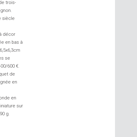
e trois-
ignon.
e siècle
 à décor
ée en bas à
: 6,5x6,3cm
es se
400/600 €.
uquet de
signée en
londe en
iniature sur
90 g.