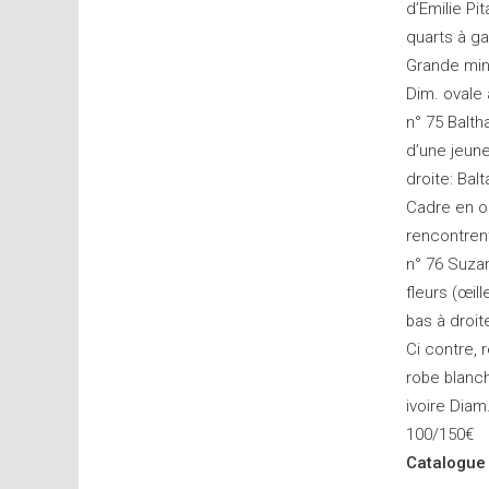
d’Emilie Pi
quarts à ga
Grande mini
Dim. ovale 
n° 75 Balth
d’une jeun
droite: Bal
Cadre en or
rencontrent
n° 76 Suzan
fleurs (œil
bas à droi
Ci contre,
robe blanch
ivoire Diam
100/150€
Catalogue