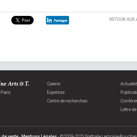
RETOUR AUX 
ne Arts & T.
Galerie
Actualit
 Paris
Expertise
Publicat
Centre de recherches
Confére
Lettre de
 de vente
-
Mentions Légales
- ©2009-2025 Nathalie Lemoine-Bouchard,