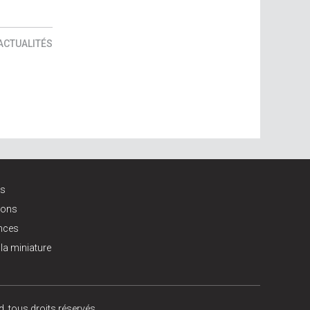
ACTUALITÉS
és
ions
nces
 la miniature
 tous droits réservés.