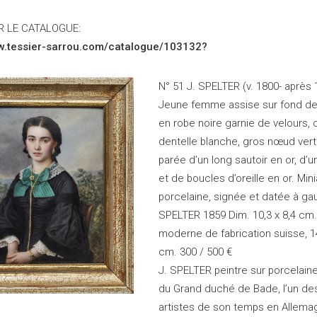
 LE CATALOGUE:
ww.tessier-sarrou.com/catalogue/103132?
N° 51 J. SPELTER (v. 1800- après 
Jeune femme assise sur fond de
en robe noire garnie de velours, 
dentelle blanche, gros nœud vert 
parée d’un long sautoir en or, d’u
et de boucles d’oreille en or. Min
porcelaine, signée et datée à ga
SPELTER 1859 Dim. 10,3 x 8,4 cm
moderne de fabrication suisse, 14
cm. 300 / 500 €
J. SPELTER peintre sur porcelain
du Grand duché de Bade, l’un des
artistes de son temps en Allema