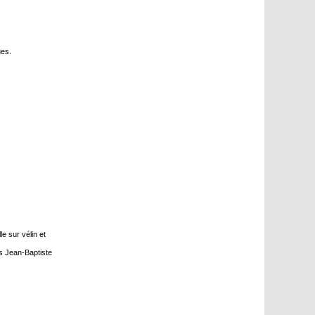
ues.
e sur vélin et
ès Jean-Baptiste