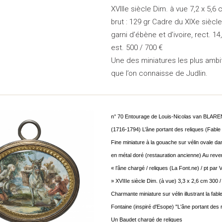
XVIIIe siècle Dim. à vue 7,2 x 5,6
brut : 129 gr Cadre du XIXe siècl
garni d’ébène et d’ivoire, rect. 1
est. 500 / 700 €
Une des miniatures les plus ambi
que l’on connaisse de Judlin.
n° 70 Entourage de Louis-Nicolas van BL
(1716-1794) L’âne portant des reliques (Fable
Fine miniature à la gouache sur vélin ovale da
en métal doré (restauration ancienne) Au rever
« l’âne chargé / reliques (La Font.ne) / pt par
» XVIIIe siècle Dim. (à vue) 3,3 x 2,6 cm 300 /
Charmante miniature sur vélin illustrant la fab
Fontaine (inspiré d'Esope) "L'âne portant des r
Un Baudet chargé de reliques