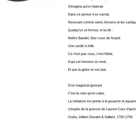
S'imagina qu'on l'adorait.
Dans ce penser il se carrait,
Recevant comme siens l'encens et les cantiq
Quelqu'un vit l'erreur, et lui dit :
Maître Baudet, ôtez-vous de l'esprit
Une vanité si folle.
Ce n'est pas vous, c'est l'idole,
A qui cet honneur se rend,
Et que la gloire en est due.
D'un magistrat ignorant
C'est la robe qu'on salue.
La miniature est peinte à la gouache et aquarell
s'inspire de la gravure de Laurent Cars d'apr
Oudry, édition Desaint & Saillant, 1755-1759.