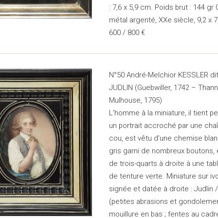
: 7,6 x 5,9 cm. Poids brut : 144 gr
métal argenté, XXe siècle, 9,2 x 
600 / 800 €
N°50 André-Melchior KESSLER dit
JUDLIN (Guebwiller, 1742 – Thann
Mulhouse, 1795)
L’homme à la miniature, il tient 
un portrait accroché par une cha
cou, est vêtu d’une chemise blan
gris garni de nombreux boutons,
de trois-quarts à droite à une tab
de tenture verte. Miniature sur ivo
signée et datée à droite : Judlin /
(petites abrasions et gondolemen
mouillure en bas ; fentes au cadre