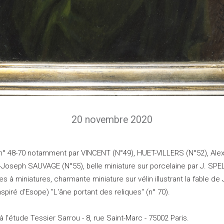
20 novembre 2020
 n° 48-70 notamment par VINCENT (N°49), HUET-VILLERS (N°52), Ale
t-Joseph SAUVAGE (N°55), belle miniature sur porcelaine par J. SP
tes à miniatures, charmante miniature sur vélin illustrant la fable de
nspiré d'Esope) "L'âne portant des reliques" (n° 70).
à l'étude Tessier Sarrou - 8, rue Saint-Marc - 75002 Paris.