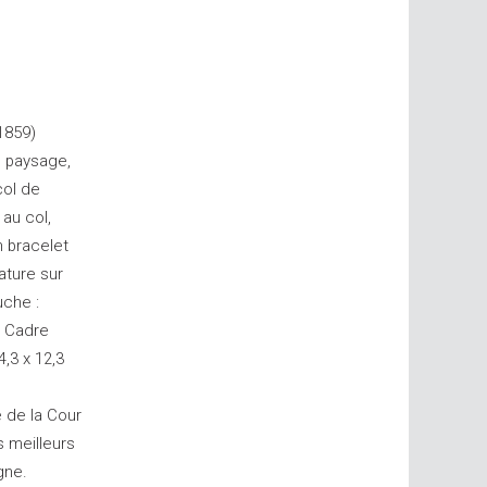
1859)
 paysage,
col de
au col,
n bracelet
iature sur
uche :
. Cadre
,3 x 12,3
e de la Cour
 meilleurs
gne.