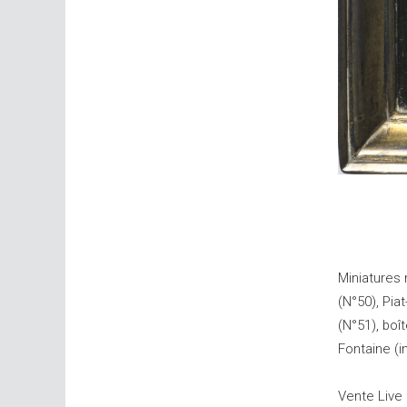
Miniatures
(N°50), Pia
(N°51), boî
Fontaine (i
Vente Live 