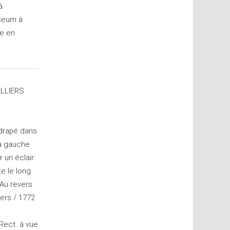
à
seum à
re en
ILLIERS
 drapé dans
 à gauche
 un éclair.
te le long
 Au revers
iers / 1772
Rect. à vue