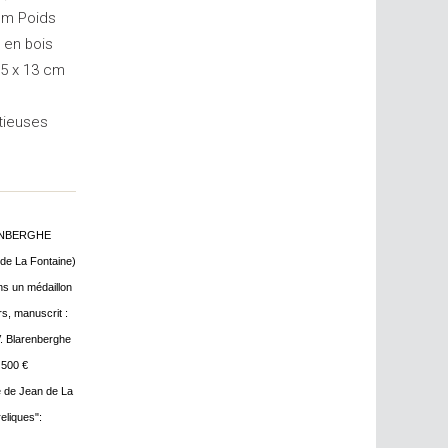
 cm Poids
e en bois
4,5 x 13 cm
tieuses
ARENBERGHE
 de La Fontaine)
ns un médaillon
s, manuscrit :
 V. Blarenberghe
 500 €
le de Jean de La
eliques":