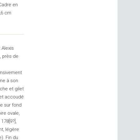
 Cadre en
7,6 cm
 Alexis
, près de
pensivement
îne à son
che et gilet
 et accoudé
le sur fond
ire ovale,
 178[9?],
t, légère
). Fin du