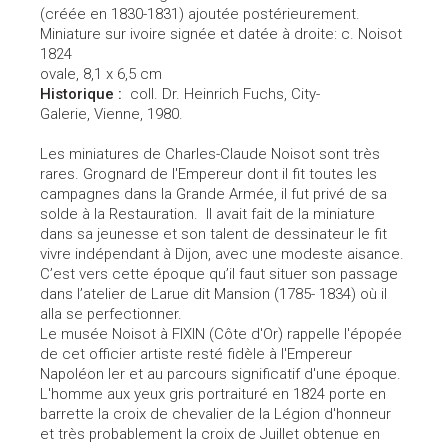
(créée en 1830-1831) ajoutée postérieurement.
Miniature sur ivoire signée et datée à droite: c. Noisot
1824
ovale, 8,1 x 6,5 cm
Historique :
coll.
Dr. Heinrich Fuchs, City-
Galerie, Vienne, 1980.
Les miniatures de Charles-Claude Noisot sont très
rares. Grognard de l'Empereur dont il fit toutes les
campagnes dans la Grande Armée, il fut privé de sa
solde à la Restauration. Il avait fait de la miniature
dans sa jeunesse et son talent de dessinateur le fit
vivre indépendant à Dijon, avec une modeste aisance.
C’est vers cette époque qu’il faut situer son passage
dans l’atelier de Larue dit Mansion (1785- 1834) où il
alla se perfectionner.
Le musée Noisot à FIXIN (Côte d'Or) rappelle l'épopée
de cet officier artiste resté fidèle à l'Empereur
Napoléon Ier et au parcours significatif d'une époque.
L'homme aux yeux gris portraituré en 1824 porte en
barrette la croix de chevalier de la Légion d'honneur
et très probablement la croix de Juillet obtenue en