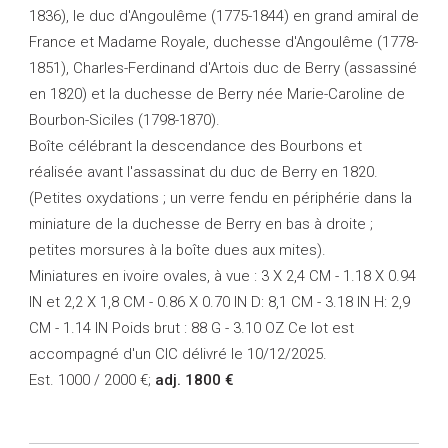
1836), le duc d'Angoulême (1775-1844) en grand amiral de
France et Madame Royale, duchesse d'Angoulême (1778-
1851), Charles-Ferdinand d'Artois duc de Berry (assassiné
en 1820) et la duchesse de Berry née Marie-Caroline de
Bourbon-Siciles (1798-1870).
Boîte célébrant la descendance des Bourbons et
réalisée avant l'assassinat du duc de Berry en 1820.
(Petites oxydations ; un verre fendu en périphérie dans la
miniature de la duchesse de Berry en bas à droite ;
petites morsures à la boîte dues aux mites).
Miniatures en ivoire ovales, à vue : 3 X 2,4 CM - 1.18 X 0.94
IN et 2,2 X 1,8 CM - 0.86 X 0.70 IN D: 8,1 CM - 3.18 IN H: 2,9
CM - 1.14 IN Poids brut : 88 G - 3.10 OZ Ce lot est
accompagné d'un CIC délivré le 10/12/2025.
Est. 1000 / 2000 €;
adj. 1800 €