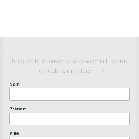
Je souhaite en savoir plus concernant l'oeuvre
: Lettre de la miniature n° 14
Nom
Prénom
Ville